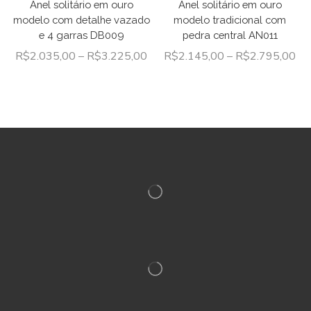
Anel solitário em ouro
Anel solitário em ouro
modelo com detalhe vazado
modelo tradicional com
e 4 garras DB009
pedra central AN011
R$
2.035,00
–
R$
3.225,00
R$
2.145,00
–
R$
2.795,00