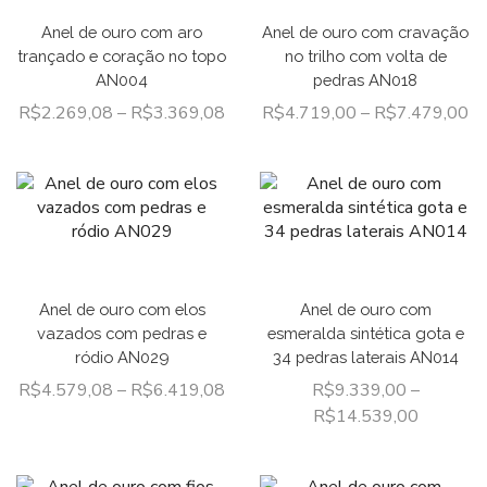
Anel de ouro com aro
Anel de ouro com cravação
trançado e coração no topo
no trilho com volta de
AN004
pedras AN018
R$
2.269,08
–
R$
3.369,08
R$
4.719,00
–
R$
7.479,00
Anel de ouro com elos
Anel de ouro com
vazados com pedras e
esmeralda sintética gota e
ródio AN029
34 pedras laterais AN014
R$
4.579,08
–
R$
6.419,08
R$
9.339,00
–
R$
14.539,00