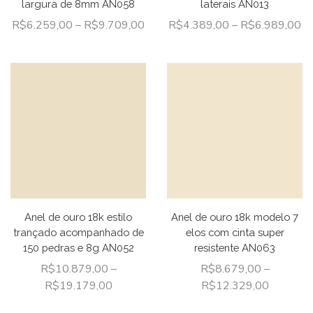
largura de 8mm AN058
laterais AN013
R$
6.259,00
–
R$
9.709,00
R$
4.389,00
–
R$
6.989,00
Anel de ouro 18k estilo
Anel de ouro 18k modelo 7
trançado acompanhado de
elos com cinta super
150 pedras e 8g AN052
resistente AN063
R$
10.879,00
–
R$
8.679,00
–
R$
19.179,00
R$
12.329,00