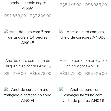
banho de ródio negro
R$
5.445,00
–
R$
8.985,00
AN059
R$
7.359,00
–
R$
7.809,00
Anel de ouro com 5mm de
Anel de ouro com aro cheio
largura e 14 pedras AN045
de corações AN086
R$
4.279,00
–
R$
5.679,00
R$
3.575,00
–
R$
5.425,00