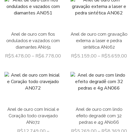
Anel de ouro com fios
Anel de ouro com gravação
ondulados e vazados com
externa a laser e pedra
diamantes AN051
sintética AN062
R$
5.478,00
–
R$
6.778,00
R$
5.159,00
–
R$
5.659,00
Anel de ouro com Inicial e
Anel de ouro com lindo
Coração todo cravejado
efeito degradê com 32
AN072
pedras e 4g AN066
R$
12.749,00
–
R$
5.269,00
–
R$
8.369,00