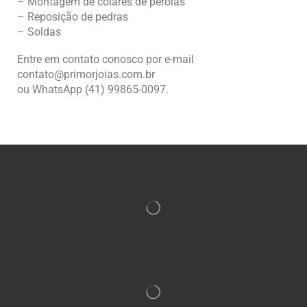
– Montagem de colares de pérolas
– Reposição de pedras
– Soldas
Entre em contato conosco por e-mail
contato@primorjoias.com.br
ou WhatsApp (41) 99865-0097.