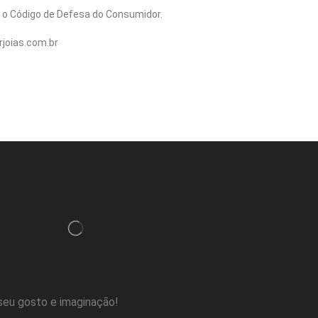
 o Código de Defesa do Consumidor.
joias.com.br
seu gosto e imaginação!