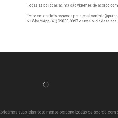
Todas as politicas acima são vigentes de acordo com
Entre em contato conosco por e-mail contato@primor
ou WhatsApp (41) 99865-0097 e envie a joia desejada.
bricamos suas joias totalmente personalizadas de acordo com 