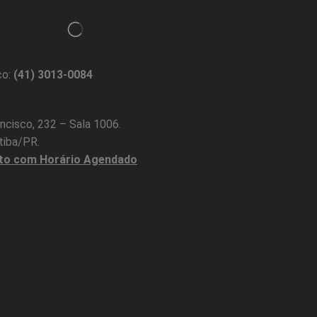
o:
(41) 3013-0084
(41) 99865-0097
ncisco, 232 – Sala 1006.
itiba/PR.
to com Horário Agendado