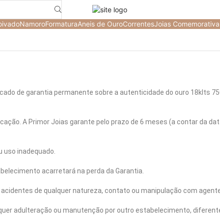
oivado
Namoro
Formatura
Aneis de Ouro
Correntes
Joias Comemorativa
cado de garantia permanente sobre a autenticidade do ouro 18klts 75
cação. A Primor Joias garante pelo prazo de 6 meses (a contar da da
u uso inadequado.
belecimento acarretará na perda da Garantia.
 acidentes de qualquer natureza, contato ou manipulação com agent
lquer adulteração ou manutenção por outro estabelecimento, diferente