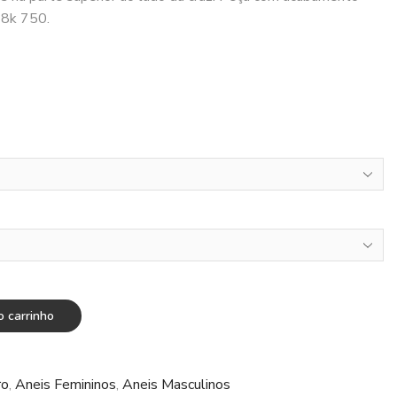
18k 750.
o carrinho
ro
,
Aneis Femininos
,
Aneis Masculinos