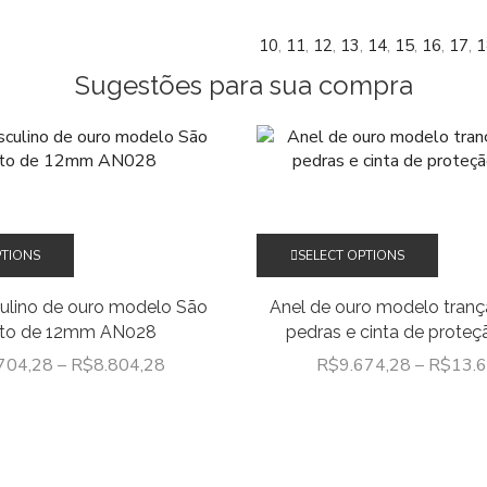
10
,
11
,
12
,
13
,
14
,
15
,
16
,
17
,
1
Sugestões para sua compra
Este
Este
PTIONS
SELECT OPTIONS
produto
produ
tem
tem
ulino de ouro modelo São
Anel de ouro modelo tran
várias
várias
to de 12mm AN028
pedras e cinta de prote
variantes.
varian
704,28
–
R$
8.804,28
R$
9.674,28
–
R$
13.
As
As
opções
opçõe
podem
pode
ser
ser
escolhidas
escolh
na
na