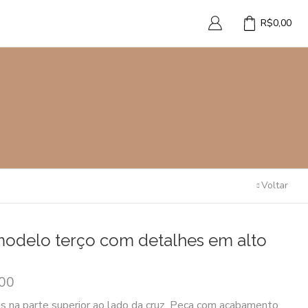
R$
0,00
Voltar
modelo terço com detalhes em alto
,00
os na parte superior ao lado da cruz. Peça com acabamento