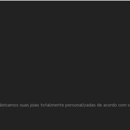
página
do
produto
bricamos suas joias totalmente personalizadas de acordo com s