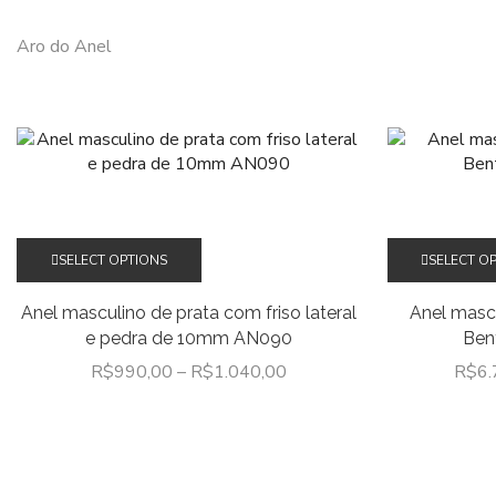
Aro do Anel
Este
SELECT OPTIONS
SELECT O
produto
tem
Anel masculino de prata com friso lateral
Anel masc
várias
e pedra de 10mm AN090
Ben
variantes.
R$
990,00
–
R$
1.040,00
R$
6.
As
opções
podem
ser
escolhidas
na