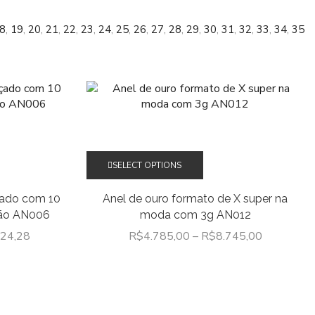
8
,
19
,
20
,
21
,
22
,
23
,
24
,
25
,
26
,
27
,
28
,
29
,
30
,
31
,
32
,
33
,
34
,
35
Este
SELECT OPTIONS
to
produto
tem
çado com 10
Anel de ouro formato de X super na
várias
ção AN006
moda com 3g AN012
tes.
variantes.
624,28
R$
4.785,00
–
R$
8.745,00
As
s
opções
m
podem
ser
idas
escolhidas
na