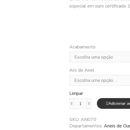
especial em ouro certificado 
Acabamento
Aro do Anel
Limpar
Adicionar a
Anel
de
ouro
SKU:
AN070
18k
Departamentos:
Aneis de Ou