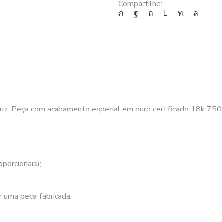
modelo
Compartilhe:
terço
com
detalhes
em
alto
relevo
AN070
quantidade
cruz. Peça com acabamento especial em ouro certificado 18k 750
porcionais);
 uma peça fabricada.