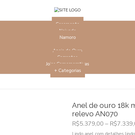
Casamento
Noivado
Namoro
Formatura
Aneis de Ouro
Correntes
Joias Comemorativas
+ Categorias
Anel de ouro 18k 
relevo AN070
R$
5.379,00
–
R$
7.339
Lindo anel com detalhes lind