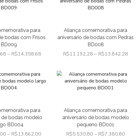
Aneis Masculinos
Aparadores
Com Pedras
omemorativa para
Aliança comemorativa para
Sem Pedras
 de bodas com Frisos
aniversário de bodas com Pedras
BD009
BD008
Brincos
,68
–
R$
14.358,68
R$
11.192,28
–
R$
13.842,28
Adultos
Formatos Especiais
Infantis
Casamento
Com Pedras
Linha Luxo
omemorativa para
Aliança comemorativa para
Sem Pedras
io de bodas modelo
aniversário de bodas modelo
Tradicionais
rgo BD004
pequeno BD001
Correntes
,00
–
R$
13.862,00
R$
5.530,80
–
R$
7.380,80