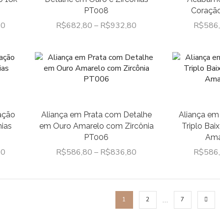
PT008
Coraçã
80
R$
682,80
–
R$
932,80
R$
586
ação
Aliança em Prata com Detalhe
Aliança em
ias
em Ouro Amarelo com Zircônia
Triplo Ba
PT006
Ama
80
R$
586,80
–
R$
836,80
R$
586
…
1
2
7