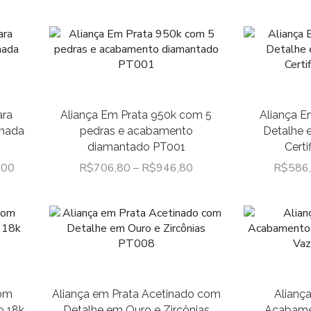
ara
Aliança Em Prata 950k com 5
Aliança E
lhada
pedras e acabamento
Detalhe 
diamantado PT001
Cert
,00
R$
706,80
–
R$
946,80
R$
586
com
Aliança em Prata Acetinado com
Alianç
o 18k
Detalhe em Ouro e Zircônias
Acabame