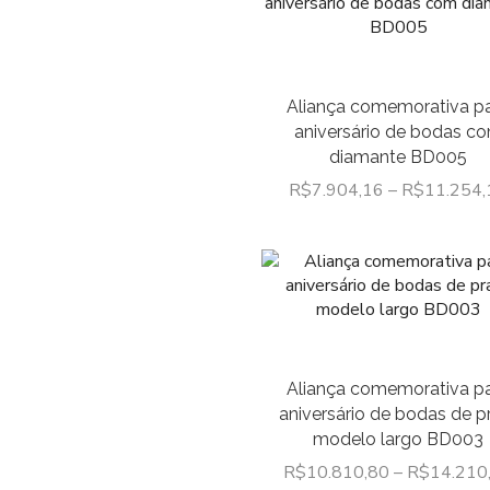
Aliança comemorativa p
aniversário de bodas c
diamante BD005
R$
7.904,16
–
R$
11.254,
Aliança comemorativa p
aniversário de bodas de p
modelo largo BD003
R$
10.810,80
–
R$
14.210