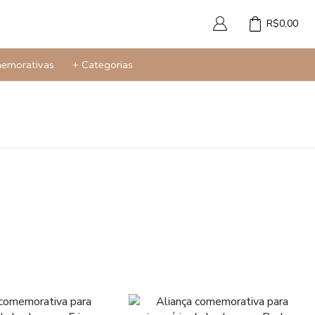
R$
0,00
memorativas
+ Categorias
Produtos
Abotoaduras
Com Pedras
Sem Pedras
Aneis de Ouro
Aneis Femininos