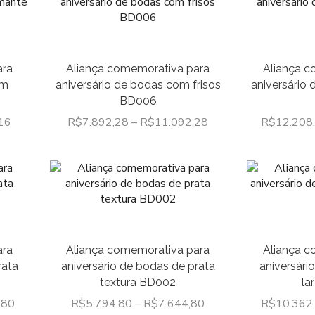
ara
Aliança comemorativa para
Aliança c
om
aniversário de bodas com frisos
aniversário
BD006
16
R$
7.892,28
–
R$
11.092,28
R$
12.208
ara
Aliança comemorativa para
Aliança c
rata
aniversário de bodas de prata
aniversár
textura BD002
la
,80
R$
5.794,80
–
R$
7.644,80
R$
10.362