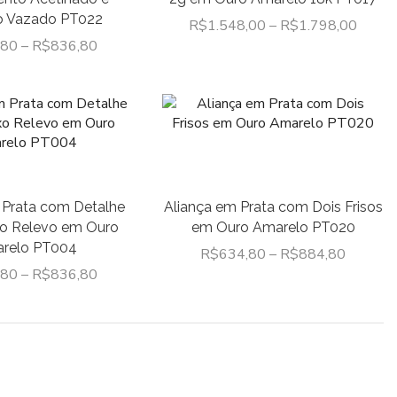
Linha Moderna
o Vazado PT022
R$
1.548,00
–
R$
1.798,00
Linha Tradicional
,80
–
R$
836,80
Novidades da Primor
Pingentes
Com Pedras
Religiosos
Sem Pedras
 Prata com Detalhe
Aliança em Prata com Dois Frisos
Pulseiras
ixo Relevo em Ouro
em Ouro Amarelo PT020
Femininas
relo PT004
R$
634,80
–
R$
884,80
Masculinas
,80
–
R$
836,80
Tornozeleiras
Malha Cartier
Malha Grumet
Malha Palmeira