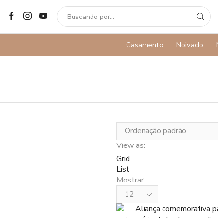
SEARCH
INPUT
Casamento
Noivado
View as:
Grid
List
Mostrar
Products
per
page