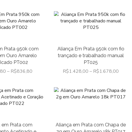
Linha Feminina
Linha Masculina
Formatura
Joias Comemorativas
Bodas
m Prata 950k com
Aliança Em Prata 950k com fio
Debutantes
em Ouro Amarelo
trançado e trabalhado manual
Joias Mais Vendidas
ificado PT002
PT025
Meia Alianças
,80
–
R$
836,80
R$
1.428,00
–
R$
1.678,00
Linha Moderna
Linha Tradicional
Namoro
Prata com Ouro
Toda em Prata
a em Prata com
Aliança em Prata com Chapa de
Noivado
nto Acetinado e
2g em Ouro Amarelo 18k PT017