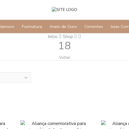
Namoro
Formatura
Aneis de Ouro
Correntes
Joias Co
Início
Shop
18
Voltar