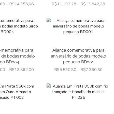
,68
–
R$
14.358,68
R$
11.192,28
–
R$
13.842,28
Aparadores
Com Pedras
Sem Pedras
Brincos
Adultos
Formatos Especiais
omemorativa para
Aliança comemorativa para
Infantis
o de bodas modelo
aniversário de bodas modelo
Casamento
rgo BD004
pequeno BD001
,00
–
R$
13.862,00
R$
5.530,80
–
R$
7.380,80
Com Pedras
Linha Luxo
Sem Pedras
Tradicionais
Correntes
Linha Feminina