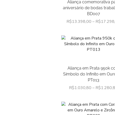
Aliança comemorativa p
aniversário de bodas traba
BD007
R$
13.398,00
–
R$
17.298
Aliança em Prata 950k 
Símbolo do Infinito em Our
PT013
R$
1.030,80
–
R$
1.280,