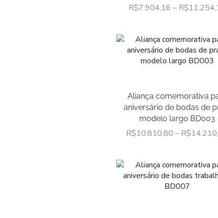
R$
7.904,16
–
R$
11.254,
Aliança comemorativa p
aniversário de bodas de p
modelo largo BD003
R$
10.810,80
–
R$
14.210