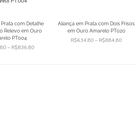
Linha Tradicional
Novidades da Primor
Pingentes
 Prata com Detalhe
Aliança em Prata com Dois Frisos
ixo Relevo em Ouro
em Ouro Amarelo PT020
Com Pedras
relo PT004
R$
634,80
–
R$
884,80
Religiosos
,80
–
R$
836,80
Sem Pedras
Pulseiras
Femininas
Masculinas
Tornozeleiras
Malha Cartier
Malha Grumet
Malha Palmeira
Malha Portuguesa