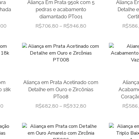
ara
Aliança Em Prata 950k com 5
Aliança E
lhada
pedras e acabamento
Detalhe 
diamantado PT001
Cert
,00
R$
706,80
–
R$
946,80
R$
586
com
Aliança em Prata Acetinado com
Alianç
o 18k
Detalhe em Ouro e Zircônias
Acabame
PT008
Coraçã
80
R$
682,80
–
R$
932,80
R$
586