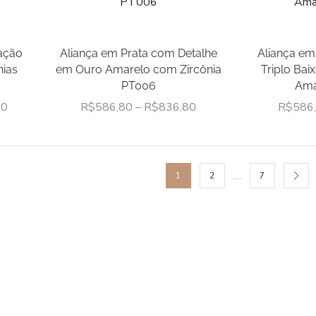
ação
Aliança em Prata com Detalhe
Aliança em
nias
em Ouro Amarelo com Zircônia
Triplo Ba
PT006
Ama
80
R$
586,80
–
R$
836,80
R$
586
…
1
2
7