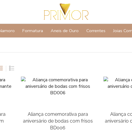
Namoro
Formatura
Aneis de Ouro
Correntes
Joias Co
ara
Aliança comemorativa para
Aliança c
om
aniversário de bodas com frisos
aniversário
BD006