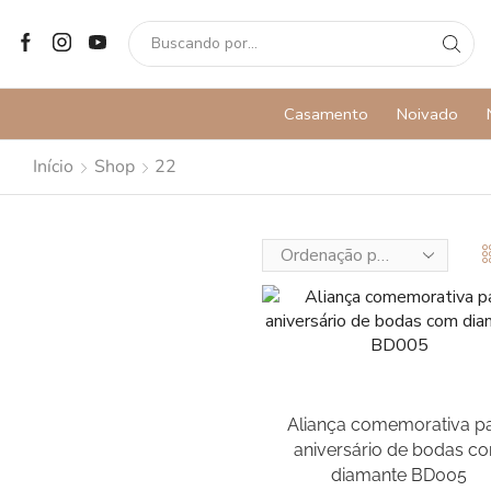
Casamento
Noivado
Início
Shop
22
Aliança comemorativa p
aniversário de bodas c
diamante BD005