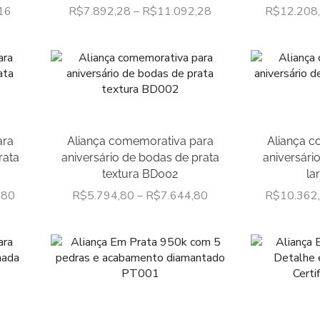
16
R$
7.892,28
–
R$
11.092,28
R$
12.208
ara
Aliança comemorativa para
Aliança c
rata
aniversário de bodas de prata
aniversári
textura BD002
la
,80
R$
5.794,80
–
R$
7.644,80
R$
10.362