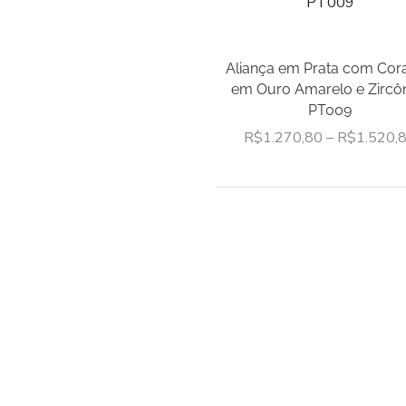
Aliança em Prata com Cor
em Ouro Amarelo e Zircô
PT009
R$
1.270,80
–
R$
1.520,