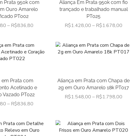
m Prata 950k com
Aliança Em Prata 950k com fio
Linha Masculina
em Ouro Amarelo
trançado e trabalhado manual
Formatura
ificado PT002
PT025
Joias Comemorativas
,80
–
R$
836,80
R$
1.428,00
–
R$
1.678,00
Bodas
Debutantes
Joias Mais Vendidas
Meia Alianças
Linha Moderna
a em Prata com
Aliança em Prata com Chapa de
Linha Tradicional
nto Acetinado e
2g em Ouro Amarelo 18k PT017
Namoro
o Vazado PT022
R$
1.548,00
–
R$
1.798,00
Prata com Ouro
,80
–
R$
836,80
Toda em Prata
Noivado
Linha Moderna