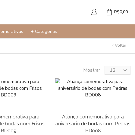
R$
0,00
memorativas
+ Categorias
Voltar
Produtos
Mostrar
Abotoaduras
Com Pedras
Sem Pedras
Aneis de Ouro
omemorativa para
Aliança comemorativa para
Aneis Femininos
 de bodas com Frisos
aniversário de bodas com Pedras
BD009
BD008
Aneis Masculinos