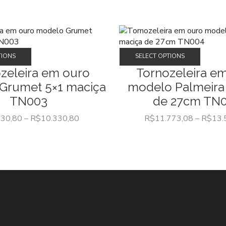
Este
Este
TIONS
SELECT OPTIONS
produto
produt
zeleira em ouro
Tornozeleira e
tem
tem
Grumet 5×1 maciça
modelo Palmeira
várias
várias
variantes.
variant
TN003
de 27cm TN
As
As
830,80
–
R$
10.330,80
R$
11.773,08
–
R$
13.
opções
opçõe
podem
podem
ser
ser
escolhidas
escolh
na
na
página
página
do
do
produto
produt