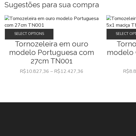
Sugestões para sua compra
Este
SELECT OPTIONS
SELECT OP
produto
Tornozeleira em ouro
Torno
tem
modelo Portuguesa com
modelo 
várias
variantes.
27cm TN001
As
R$
10.827,36
–
R$
12.427,36
R$
8.
opções
podem
ser
escolhidas
na
página
do
produto