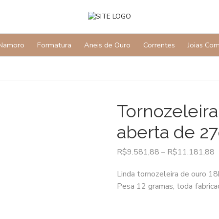
Namoro
Formatura
Aneis de Ouro
Correntes
Joias Co
Tornozeleir
aberta de 
R$
9.581,88
–
R$
11.181,88
Linda tornozeleira de ouro 18
Pesa 12 gramas, toda fabric