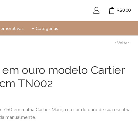
R$
0,00
memorativas
+ Categorias
Voltar
a em ouro modelo Cartier
27cm TN002
k 750 em malha Cartier Maciça na cor do ouro de sua escolha.
ada manualmente.