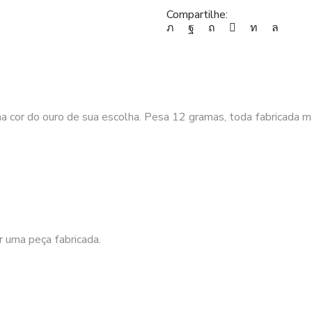
TN002
Compartilhe:
quantidade
na cor do ouro de sua escolha. Pesa 12 gramas, toda fabricada 
 uma peça fabricada.