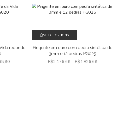
Este
SELECT OPTIONS
to
produto
tem
 Vida redondo
Pingente em ouro com pedra sintética de
várias
0
3mm e 12 pedras PG025
tes.
variantes.
As
68,80
R$
2.176,68
–
R$
4.926,68
es
opções
m
podem
ser
hidas
escolhidas
na
a
página
do
to
produto