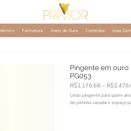
Namoro
Formatura
Aneis de Ouro
Correntes
Joias Co
Pingente em ouro 
PG053
R$
2.176,68
–
R$
2.476
Lindo pingente para quem ama 
de patinha vazada e espaço pa