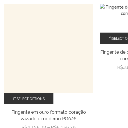
SELECT 
Pingente de 
com
R$
3.
Este
SELECT OPTIONS
produto
tem
Pingente em ouro formato coração
várias
vazado e moderno PG026
variantes.
As
R$
4.196,28
–
R$
6.156,28