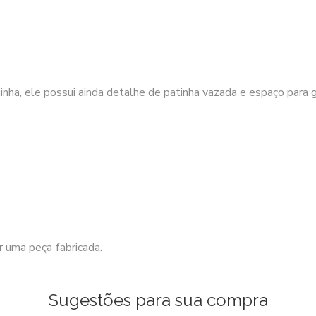
Pet
PG053
quantidade
nha, ele possui ainda detalhe de patinha vazada e espaço para g
 uma peça fabricada.
Sugestões para sua compra