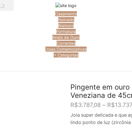
SEARCH
Casamento
Noivado
Namoro
Formatura
Aneis de Ouro
Correntes
Joias Comemorativas
+ Categorias
Pingente em ouro
Veneziana de 45
R$
3.787,08
–
R$
13.737
Joia super delicada e que a
lindo ponto de luz (zircôn