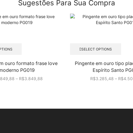
Sugestões Para Sua Compra
Este
Este
PTIONS
SELECT OPTIONS
produto
produ
tem
tem
m ouro formato frase love
Pingente em ouro tipo pl
várias
várias
moderno PG019
Espírito Santo PG
variantes.
varian
As
As
.849,88
–
R$
3.849,88
R$
3.285,48
–
R$
4.50
opções
opçõe
podem
pode
ser
ser
escolhidas
escol
na
na
página
págin
do
do
produto
produ