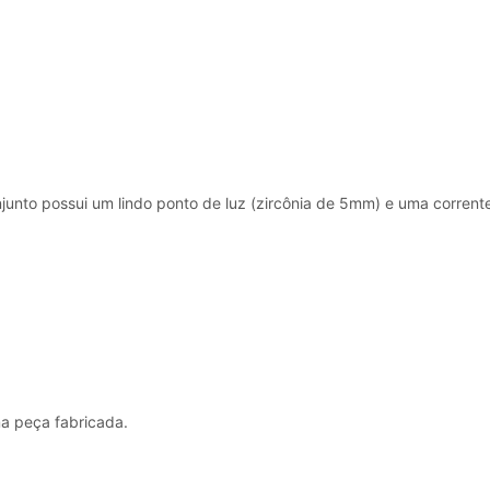
Corrente
Veneziana
de
45cm
PG005
quantidade
onjunto possui um lindo ponto de luz (zircônia de 5mm) e uma corre
a peça fabricada.