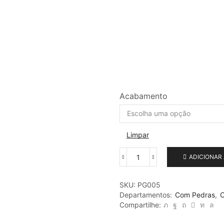
Acabamento
Limpar
ADICIONAR
Pingente
em
ouro
SKU:
PG005
Ponto
Departamentos:
Com Pedras
,
C
de
Compartilhe:
Luz
com