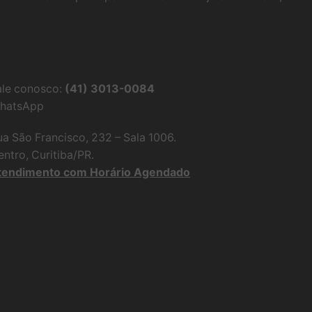
aiba Mais
ale conosco:
(41) 3013-0084
hatsApp
(41) 99865-0097
ua São Francisco, 232 – Sala 1006.
ntro, Curitiba/PR.
tendimento com Horário Agendado