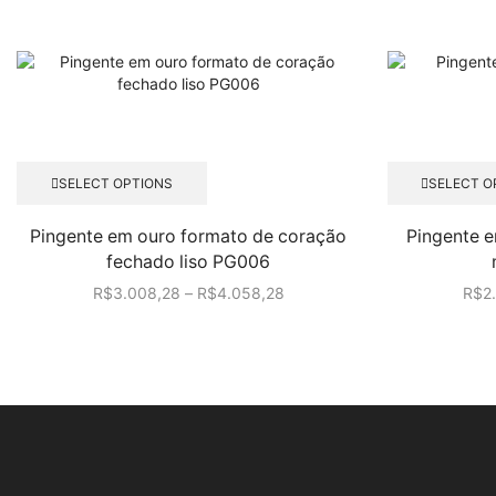
Este
SELECT OPTIONS
SELECT O
produto
tem
Pingente em ouro formato de coração
Pingente e
várias
fechado liso PG006
variantes.
As
R$
3.008,28
–
R$
4.058,28
R$
2
opções
podem
ser
escolhidas
na
página
do
produto