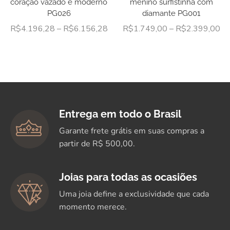
coração vazado e moderno
menino surfistinha com
PG026
diamante PG001
R$
4.196,28
–
R$
6.156,28
R$
1.749,00
–
R$
2.399,00
Entrega em todo o Brasil
Garante frete grátis em suas compras a
partir de R$ 500,00.
Joias para todas as ocasiões
Uma joia define a exclusividade que cada
momento merece.