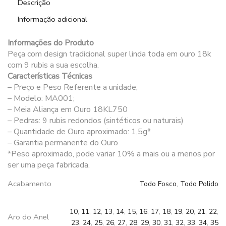
rubis
Descrição
MA001
Informação adicional
quantidade
Informações do Produto
Peça com design tradicional super linda toda em ouro 18k
com 9 rubis a sua escolha.
Características Técnicas
– Preço e Peso Referente a unidade;
– Modelo: MA001;
– Meia Aliança em Ouro 18KL750
– Pedras: 9 rubis redondos (sintéticos ou naturais)
– Quantidade de Ouro aproximado: 1,5g*
– Garantia permanente do Ouro
*Peso aproximado, pode variar 10% a mais ou a menos por
ser uma peça fabricada.
Acabamento
Todo Fosco
,
Todo Polido
10
,
11
,
12
,
13
,
14
,
15
,
16
,
17
,
18
,
19
,
20
,
21
,
22
,
Aro do Anel
23
,
24
,
25
,
26
,
27
,
28
,
29
,
30
,
31
,
32
,
33
,
34
,
35