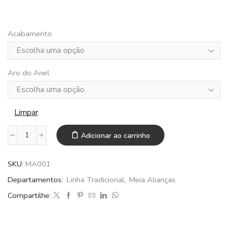
Acabamento
Aro do Anel
Limpar
Adicionar ao carrinho
Meia
aliança
em
SKU:
MA001
ouro
Departamentos:
Linha Tradicional
,
Meia Alianças
tradicional
Compartilhe:
fina
com
9