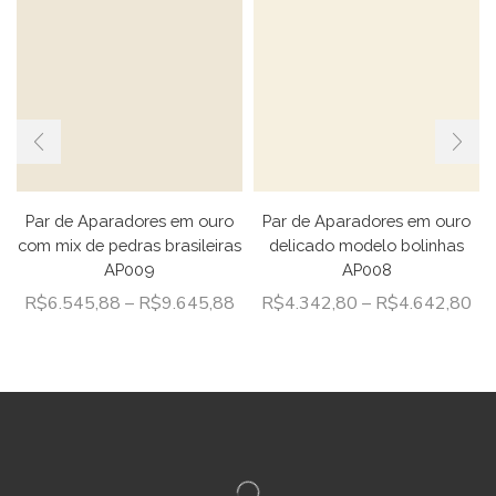
Par de Aparadores em ouro
Par de Aparadores em ouro
com mix de pedras brasileiras
delicado modelo bolinhas
AP009
AP008
R$
6.545,88
–
R$
9.645,88
R$
4.342,80
–
R$
4.642,80