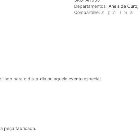
vazado
Departamentos:
Aneis de Ouro
estilo
Compartilhe:
moderno
com
pedra
a
sua
escolha
AN035
quantidade
lindo para o dia-a-dia ou aquele evento especial.
a peça fabricada.