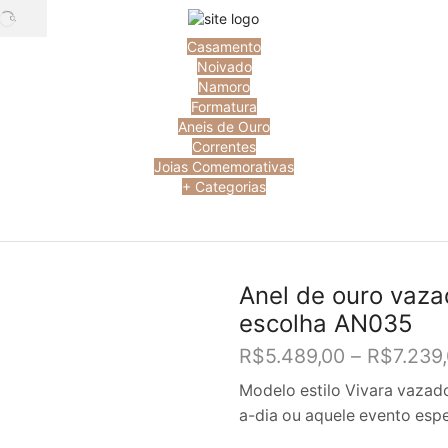
SEARCH
Casamento
Noivado
Namoro
Formatura
Aneis de Ouro
Correntes
Joias Comemorativas
+ Categorias
Anel de ouro vaza
escolha AN035
R$
5.489,00
–
R$
7.239
Modelo estilo Vivara vazad
a-dia ou aquele evento espe