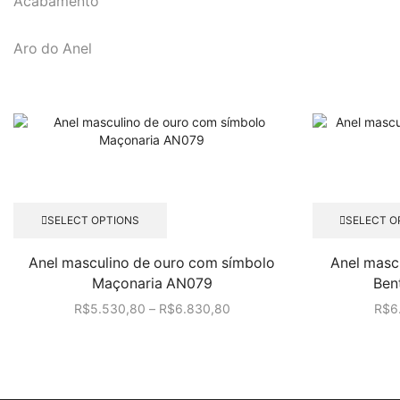
Acabamento
Aro do Anel
Este
SELECT OPTIONS
SELECT O
produto
tem
Anel masculino de ouro com símbolo
Anel masc
várias
Maçonaria AN079
Ben
variantes.
As
R$
5.530,80
–
R$
6.830,80
R$
6
opções
podem
ser
escolhidas
na