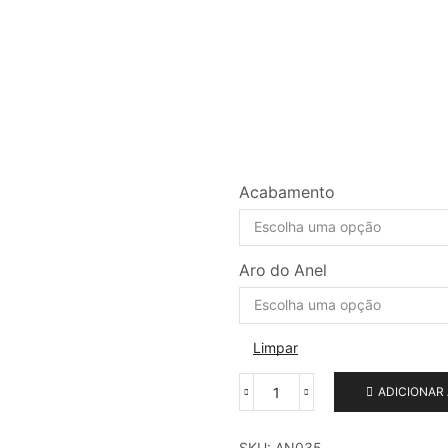
Acabamento
Aro do Anel
Limpar
ADICIONAR
Anel
de
ouro
SKU:
AN035