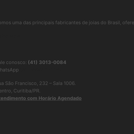
omos uma das principais fabricantes de joias do Brasil, ofer
aiba Mais
ale conosco:
(41) 3013-0084
hatsApp
(41) 99865-0097
ua São Francisco, 232 – Sala 1006.
ntro, Curitiba/PR.
tendimento com Horário Agendado