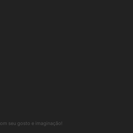
página
págin
do
do
produto
produ
com seu gosto e imaginação!