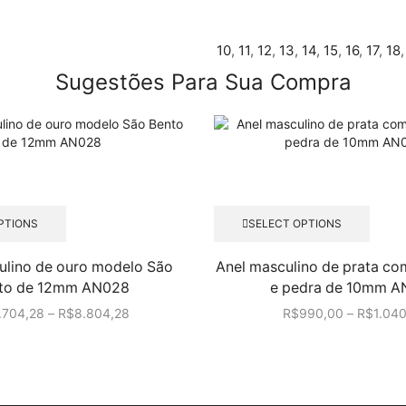
10
,
11
,
12
,
13
,
14
,
15
,
16
,
17
,
18
Sugestões Para Sua Compra
Este
Este
PTIONS
SELECT OPTIONS
produto
produ
tem
tem
ulino de ouro modelo São
Anel masculino de prata com 
várias
várias
to de 12mm AN028
e pedra de 10mm 
variantes.
varian
As
As
.704,28
–
R$
8.804,28
R$
990,00
–
R$
1.04
opções
opçõe
podem
pode
ser
ser
escolhidas
escol
na
na