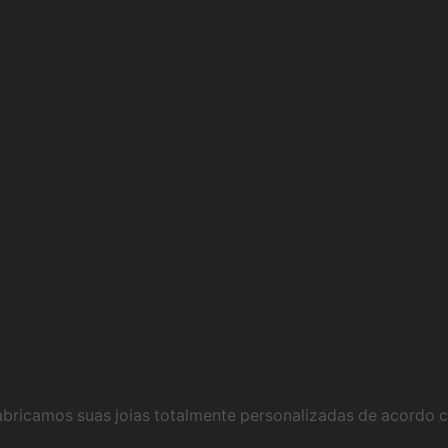
página
do
produto
abricamos suas joias totalmente personalizadas de acordo 