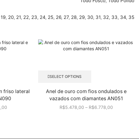
Todo Fosco
,
Todo Polido
,
19
,
20
,
21
,
22
,
23
,
24
,
25
,
26
,
27
,
28
,
29
,
30
,
31
,
32
,
33
,
34
,
35
Este
SELECT OPTIONS
to
produto
tem
friso lateral
Anel de ouro com fios ondulados e
várias
AN090
vazados com diamantes AN051
tes.
variantes.
As
0,00
R$
5.478,00
–
R$
6.778,00
s
opções
m
podem
ser
hidas
escolhidas
na