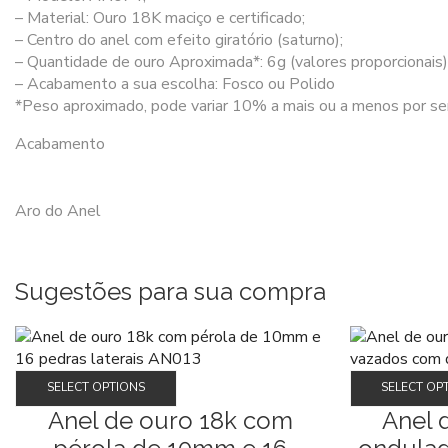
– Material: Ouro 18K maciço e certificado;
– Centro do anel com efeito giratório (saturno);
– Quantidade de ouro Aproximada*: 6g (valores proporcionais)
– Acabamento a sua escolha: Fosco ou Polido
*Peso aproximado, pode variar 10% a mais ou a menos por ser
Acabamento
Aro do Anel
Sugestões para sua compra
Este
SELECT OPTIONS
SELECT OP
produto
Anel de ouro 18k com
Anel 
tem
várias