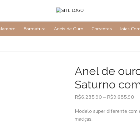
Namoro
Formatura
Aneis de Ouro
Correntes
Joias Co
Anel de ouro
Saturno com
R$
6.235,90
–
R$
9.685,90
Modelo super diferente com ef
maciças.