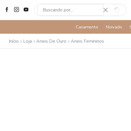
SEARCH
SEARCH
INPUT
Casamento
Noivado
Início
Loja
Aneis De Ouro
Aneis Femininos