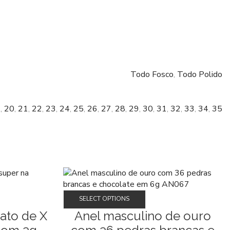
Todo Fosco
,
Todo Polido
9
,
20
,
21
,
22
,
23
,
24
,
25
,
26
,
27
,
28
,
29
,
30
,
31
,
32
,
33
,
34
,
35
Este
SELECT OPTIONS
o
produto
ato de X
Anel masculino de ouro
tem
várias