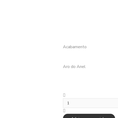
Acabamento
Aro do Anel
Anel
de
ouro
modelo