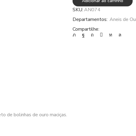
Giratório
Adicionar ao carrinho
Saturno
SKU:
AN074
com
Departamentos:
Aneis de Ou
Bolinhas
AN074
Compartilhe:
quantidade
eto de bolinhas de ouro maciças.