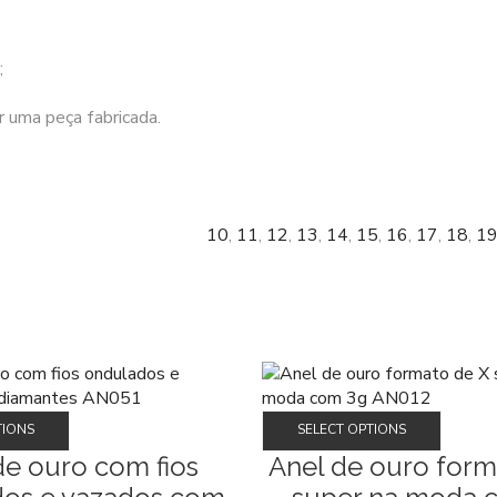
;
 uma peça fabricada.
10
,
11
,
12
,
13
,
14
,
15
,
16
,
17
,
18
,
1
Este
Este
TIONS
SELECT OPTIONS
produto
produt
de ouro com fios
Anel de ouro form
tem
tem
várias
várias