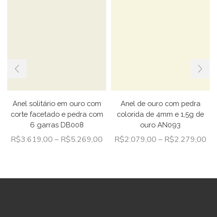
Anel solitário em ouro com
Anel de ouro com pedra
corte facetado e pedra com
colorida de 4mm e 1,5g de
6 garras DB008
ouro AN093
R$
3.619,00
–
R$
5.269,00
R$
2.079,00
–
R$
2.279,00